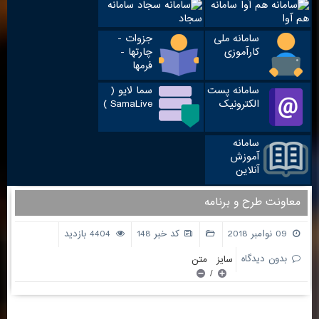
سامانه
سامانه
هم آوا
سجاد
سامانه ملی
جزوات -
کارآموزی
چارتها -
فرمها
سامانه پست
سما لایو (
الکترونیک
SamaLive )
سامانه
آموزش
آنلاین
معاونت طرح و برنامه
09 نوامبر 2018
کد خبر 148
4404 بازدید
بدون دیدگاه
سایز متن
/