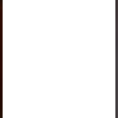
اطلاعات تماس
ساختمان شماره 1 : کرمانشاه ، خیابان شریعتی ، بالاتر از سه راه شریعتی ، روبروی
بانک ملی ( کلیک کنید )
تلفن: 37218030-083 | 64-37218063-083
فکس :37236489-083
ساختمان شماره 2 : کرمانشاه ، خیابان شهید بهشتی ، سه راه باغ نی ، کوی
دانشگاه ، جنب دانشگاه آزاد اسلامی ( کلیک کنید )
پیوندها و لینک های مفید
وزارت علوم تحقیقات و فناوری
سازمان سنجش و آموزش کشور
(ایران داک)
پژوهشگاه علوم و فن آوری اطلاعات ایران
پورتال جذب اعضای هیئت علمی
دانشگاه رازی کرمانشاه
صندوق رفاه دانشجویان
خدمات الکترونیک نظامی ( پلیس+10 )
اتحادیه دانشگاه‌ها و مؤسسات آموزش عالی غیردولتی- غیرانتفاعی