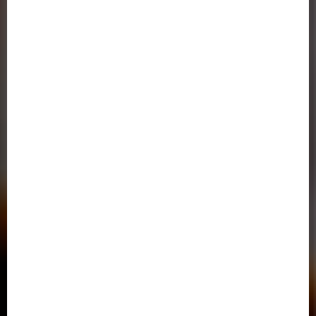
وزارت علوم تحقیقات و فناوری
سازمان سنجش و آموزش کشور
(ایران داک)
پژوهشگاه علوم و فن آوری اطلاعات ایران
پورتال جذب اعضای هیئت علمی
دانشگاه رازی کرمانشاه
صندوق رفاه دانشجویان
خدمات الکترونیک نظامی ( پلیس+10 )
اتحادیه دانشگاه‌ها و مؤسسات آموزش عالی غیردولتی- غیرانتفاعی
سامانه خدمات آموزشی وزارت علوم
دفتر پاسخگویی به شکایات وزارت علوم،تحقيقات و فناوري
دسترسی سریع
تماس با ما
آدرس در گوگل مپ