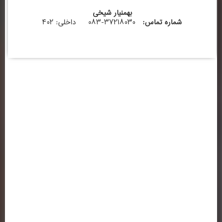
بهمنیار شیخی
شماره تماس:
۳۷۲۱۸۰۳۰-۰۸۳ داخلی: ۴۰۲
اطلاعات تماس
ساختمان شماره 1 : کرمانشاه ، خیابان شریعتی ، بالاتر از سه راه شریعتی ، روبروی
بانک ملی ( کلیک کنید )
تلفن: 37218030-083 | 64-37218063-083
فکس :37236489-083
ساختمان شماره 2 : کرمانشاه ، خیابان شهید بهشتی ، سه راه باغ نی ، کوی
دانشگاه ، جنب دانشگاه آزاد اسلامی ( کلیک کنید )
پیوندها و لینک های مفید