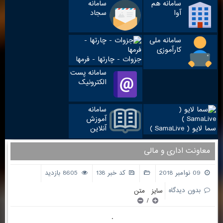
سامانه هم
سامانه
آوا
سجاد
سامانه ملی
کارآموزی
جزوات - چارتها - فرمها
سامانه پست
الکترونیک
سامانه
آموزش
سما لایو ( SamaLive )
آنلاین
معاونت اداری و مالی
09 نوامبر 2018
کد خبر 138
8605 بازدید
بدون دیدگاه
سایز متن
/
.