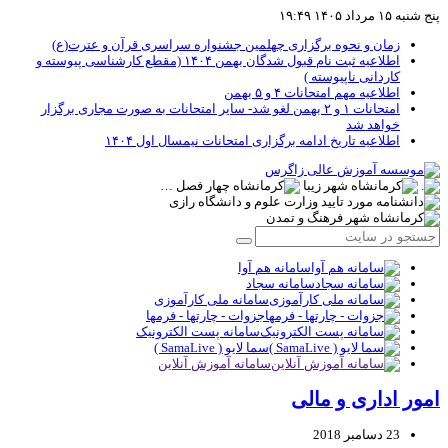
پنج شنبه ۱۵ مرداد ۱۴۰۵ ۱۹:۴۹
زمان و نحوه برگزاری چهلمین جشنواره سراسری قرآن و عترت(ع)
اطلاعیه ثبت نام قبول شدگان بهمن ۱۴۰۴ (مقطع کارشناسی پیوسته و
کاردانی ناپیوسته )
اطلاعیه مهم امتحانات ۴ و ۵ بهمن
امتحانات ۱ و ۲ بهمن لغو شد- سایر امتحانات به صورت مجاری برگزار
خواهد شد
اطلاعیه تاریخ ادامه برگزاری امتحانات نیمسال اول ۱۴۰۴
سامانه هم آوا
سامانه سجاد
سامانه ملی کارآموزی
جزوات - چارتها - فرمها
سامانه پست الکترونیک
سما لایو ( SamaLive )
سامانه آموزش آنلاین
امور اداری و مالی
23 دسامبر 2018