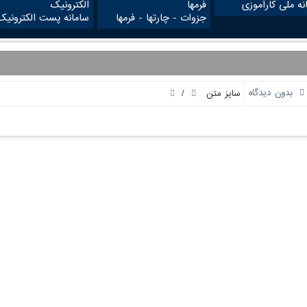
نه ملی کارآموزی
جزوات - چارتها - فرمها
سامانه پست الکترونیک
/
بدون دیدگاه
سایز متن
لینک های مفید
دسترسی سریع
حقیقات و فناوری
تماس با ما
 و آموزش کشور
(ایران داک)
م و فن آوری اطلاعات ایران
اعضای هیئت علمی
کرمانشاه
انشجویان
یک نظامی ( پلیس+10 )
گاه‌ها و مؤسسات آموزش عالی غیردولتی-
 آموزشی وزارت علوم