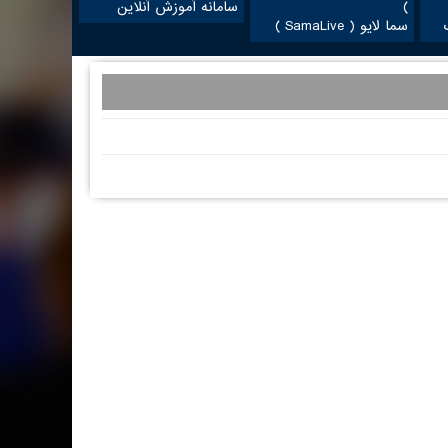
سامانه آموزش آنلاین
سما لایو ( SamaLive )
آدرس در گوگل مپ