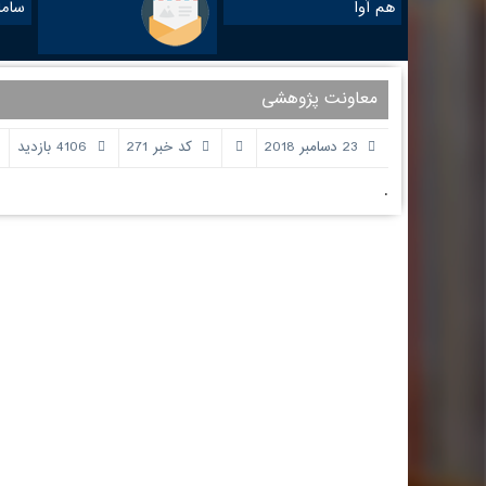
هم آوا
ساما
معاونت پژوهشی
23 دسامبر 2018
کد خبر 271
4106 بازدید
.
اطلاعات تماس
پیوندها و 
وزارت علوم ت
ساختمان شماره 1 : کرمانشاه ، خیابان شریعتی ، بالاتر از
سازمان سنجش
سه راه شریعتی ، روبروی بانک ملی ( کلیک کنید )
پژوهشگاه علو
تلفن: 37218030-083 | 64-37218063-083
پورتال جذب 
فکس :37236489-083
دانشگاه رازی 
صندوق رفاه د
ساختمان شماره 2 : کرمانشاه ، خیابان شهید بهشتی ،
خدمات الکترون
سه راه باغ نی ، کوی دانشگاه ، جنب دانشگاه آزاد
اتحادیه دانش
اسلامی ( کلیک کنید )
غیرانتفاعی
سامانه خدمات