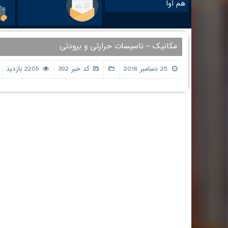
هم آوا
مکانیک – ناسیسات حرارتی و برودتی
25 دسامبر 2018
کد خبر 392
2205 بازدید
اطلاعات تماس
پیوندها و 
وزارت علوم ت
ساختمان شماره 1 : کرمانشاه ، خیابان شریعتی ، بالاتر از
سازمان سنجش
سه راه شریعتی ، روبروی بانک ملی ( کلیک کنید )
پژوهشگاه علو
تلفن: 37218030-083 | 64-37218063-083
پورتال جذب 
فکس :37236489-083
دانشگاه رازی 
صندوق رفاه د
ساختمان شماره 2 : کرمانشاه ، خیابان شهید بهشتی ،
خدمات الکترون
سه راه باغ نی ، کوی دانشگاه ، جنب دانشگاه آزاد
اتحادیه دانش
اسلامی ( کلیک کنید )
غیرانتفاعی
سامانه خدمات
دفتر پاسخگوی