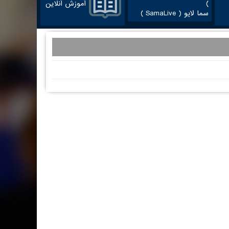
آموزش آنلاین
سما لایو ( SamaLive )
آدرس در گوگل مپ