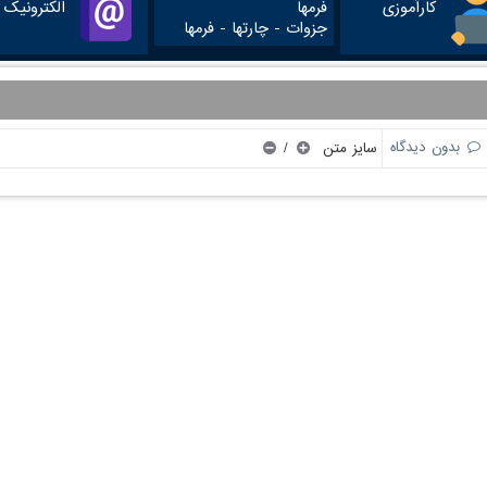
کارآموزی
الکترونیک
جزوات - چارتها - فرمها
/
بدون دیدگاه
سایز متن
لینک های مفید
دسترسی سریع
حقیقات و فناوری
تماس با ما
 و آموزش کشور
(ایران داک)
م و فن آوری اطلاعات ایران
اعضای هیئت علمی
کرمانشاه
انشجویان
یک نظامی ( پلیس+10 )
گاه‌ها و مؤسسات آموزش عالی غیردولتی-
 آموزشی وزارت علوم
ی به شکایات وزارت علوم،تحقيقات و