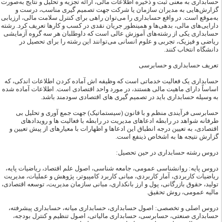
حسابداری به معنی ثبت و ذخیره اطلاعات مالی، ارائه تجزیه و تحلیل و نتایج به‌صورت
گزارش‌هایی به مدیران سازمان یا شرکت جهت تصمیم گیری مناسب، درست و
به‌مو‌قع است. در واقع حسابداری را می‌توان راهی برای کنترل سلامت مالی، ارزیابی
دارایی‌های مالی، بدهی‌ها و همینطور جریان نقدی در کسب و کارها تعریف کرد. رشته
حسابداری یکی از رشته‌های آموزش عالی است که داوطلبان هر سه گروه آزمایشی
ریاضی و فیزیک، تجربی و علوم انسانی می‌توانند این رشته را برای تحصیل در
دانشگاه انتخاب کنند.
تعریف حسابداری و حسابرسی
حسابداری یک فعالیت خدماتی است که وظیفه ­اش آماده کردن اطلاعات اندکی، که
اساساً دارای ماهیت مالی هستند، در مورد واحد اقتصادی است. اطلاعات آماده شده
به وسیله حسابداری باید در تصمیم­ گیری ­های اقتصادی سودمند باشد.
حسابرسی فرآیندی منظم و با قانون (سیستماتیک) جهت جمع ­آوری و تحلیل بی
طرفانه شواهد در رابطه ادعاهای مدیریت در رابطه با فعالیت­ ها و رویدادهای
اقتصادی، به تعیین درجه انطباق این ادعاها و اظهارات با معیارهای از پیش تعیین و
گزارش نتیجه ها به اشخاص ذینفع است.
دروس رشته حسابداری در حین تحصیل:
دروس پایه: روانشناسی عمومی، جامعه شناسی، اصول علم اقتصاد، ریاضیات پایه،
ریاضیات کاربردی، آمار کاربردی، مبانی کاربرد کامپیوتر، پژوهش و عملیات، مدیریت
تولید، حقوق بازرگانی، پول و ارز بانکداری، مبانی سازمان مدیریت، توسعه اقتصادی،
مالیه عمومی، روش تحقیق.
دروس اصلی و تخصصی: اصول حسابداری، حسابداری میانه، حسابداری پیشرفته،
حسابداری صنعتی، حسابرسی، حسابداری مالیاتی، اصول تنظیم و کنترل بودجه،