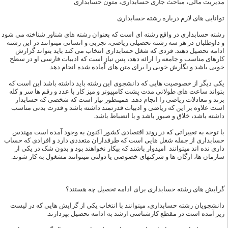
مدیریت مالی، مباحث جاری حسابداری، متون حسابداری
توانایی های لازم درباره رشته حسابداری
رشته حسابداری در واقع رشته ای است که بعنوان رشته های شناور شناخته می شود
و داوطلبان در هر سه رشته تحصیلی ریاضی، تجربی و انسانی میتوانند در این رشته
ادامه تحصیل دهند. فردی که شغل حسابداری انتخاب می کند باید بتواند گزارش
کارهای مناسب و جامعه را ارائه دهد، پس نیاز است که ادبیات فارسی او در سطح
خوبی باشد و نگارش خوبی را برای متن های آماده شده انجام دهد.
یکی دیگر از خصوصیت هایی که دانشجوی این رشته باید داشته باشد این است که
بتواند ساعت های طولانی مدت پشت کامپیوتر و میز کار با عدد و رقم ها سر و کله
بزند و معادلات ریاضی را انجام دهد. همینطور نیاز است که شخصی که حسابدار
است علاوه بر این که ریاضی و ادبیات قدرتمند داشته باشد و قدرت بدنی مناسب
داشته باشد، خلاق و صبور باشد و با انضباط باشد.
با توجه به تغییراتی که در روند اقتصادی کشور اکنون به وجود آمده است مهندس
حسابداری از جمله شغل هایی است که طرفداران متعددی دارد و افرادی که حساب
داری نده اند میتوانند امیدوار باشند که بیکار نخواهند بود و بدون شک در یکی از
سازمان ها، ارگان ها و شرکتهای خصوصی یا دولتی میتوانند مشغول به کار شوند.
گرایش های رشته حسابداری برای ادامه تحصیل چه هستند؟
دانشجویان رشته حسابداری، میتوانند با انتخاب یکی از گرایش هایی که در لیست
زیر آمده است در مقطع کارشناسی ارشد به ادامه تحصیل بپردازند.