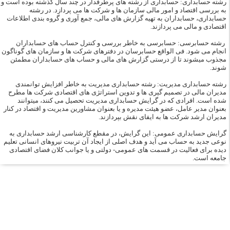
رشته حسابداری: حسابداری از رشته های پرطرفدار در چند سال گذشته بوده است و
به بررسی اقتصاد و امور مالی سازمان ها و شرکت ها می پردازد. در رشته
حسابداری، حسابداران به تهیه گزارش های مالی، جمع آوری و گروه بندی اطلاعات
اقتصادی و مالی می پردازند.
رشته حسابرسی: حسابرسی به خاطر بررسی و کنترل حساب های حسابداران
انجام می شود. فی الواقع حسابرسان در دفترهای شرکت ها و سازمان های گوناگون
مجذوب میشوند تا از درستی گزارش های مالی و حساب های حسابداران مطمئن
شوند.
رشته حسابداری مدیریت: رشته حسابداری مدیریت به خاطر افزایش توانمندی
مدیران مالی در تصمیم گیری ها و تدوین استراتژی های اقتصادی شرکت ها مطرح
شده است. افرادی که در گرایش حسابداری مدیریت تحصیل می کنند، میتوانند
بعنوان مدیر عامل، عضو هیئت مدیره و یا بعنوان مشاورین مدیریت و اقتصاد در کنار
مدیران ارشد شرکت ها به ایفای نقش بپردازند.
گرایش حسابداری عمومی: این گرایش، در مقطع کارشناسی ارشد حسابداری به
نوعی جدید به حساب می آید و هدف اصلی از ایجاد آن تربیت نیروهای انسانی تعلیم
دیده برای فعالیت در قسمت های عمومی- دولتی و یا جوانب کلان فضای اقتصادی
جامعه است.
اطلاعات تماس
ساختمان شماره 1 : کرمانشاه ، خیابان شریعتی ، بالاتر از سه راه شریعتی ، روبروی بانک
ملی ( کلیک کنید )
تلفن: 37218030-083 | 64-37218063-083