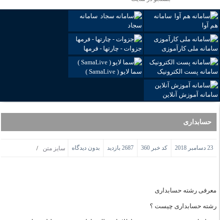
سامانه
سامانه
هم آوا
سجاد
سامانه ملی کارآموزی
جزوات - چارتها - فرمها
سامانه پست الکترونیک
سما لایو ( SamaLive )
سامانه آموزش آنلاین
حسابداری
23 دسامبر 2018
کد خبر 360
2687 بازدید
بدون دیدگاه
/
سایز متن
معرفی رشته حسابداری
رشته حسابداری چیست ؟