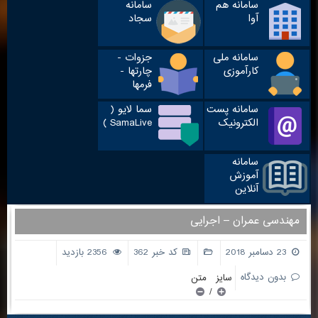
سامانه هم
سامانه
آوا
سجاد
سامانه ملی
جزوات -
کارآموزی
چارتها -
فرمها
سامانه پست
سما لایو (
الکترونیک
SamaLive )
سامانه
آموزش
آنلاین
مهندسی عمران – اجرایی
23 دسامبر 2018
کد خبر 362
2356 بازدید
بدون دیدگاه
سایز متن
/