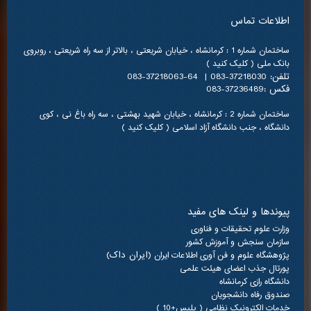
اطلاعات تماس
ساختمان شماره 1 : کرمانشاه ، خیابان شریعتی ، بالاتر از سه راه شریعتی ، روبروی
بانک ملی ( کلیک کنید )
تلفن: 37218030-083 | 64-37218063-083
فکس :37236489-083
ساختمان شماره 2 : کرمانشاه ، خیابان شهید بهشتی ، سه راه باغ نی ، کوی
دانشگاه ، جنب دانشگاه آزاد اسلامی ( کلیک کنید )
پیوندها و لینک های مفید
وزارت علوم تحقیقات و فناوری
سازمان سنجش و آموزش کشور
(ایران داک)
پژوهشگاه علوم و فن آوری اطلاعات ایران
پورتال جذب اعضای هیئت علمی
دانشگاه رازی کرمانشاه
صندوق رفاه دانشجویان
خدمات الکترونیک نظامی ( پلیس+10 )