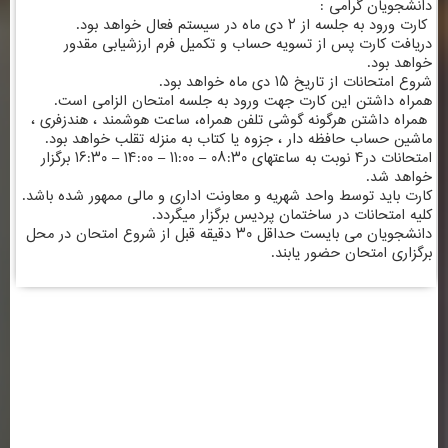
دانشجویان گرامی :
کارت ورود به جلسه از ۲ دی ماه در سیستم فعال خواهد بود.
دریافت کارت پس از تسویه حساب و تکمیل فرم ارزشیابی مقدور
خواهد بود.
شروع امتحانات از تاریخ ۱۵ دی ماه خواهد بود.
همراه داشتن این کارت جهت ورود به جلسه امتحان الزامی است.
همراه داشتن هرگونه گوشی تلفن همراه، ساعت هوشمند ، هندزفری ،
ماشین حساب حافظه دار ، جزوه یا کتاب به منزله تقلب خواهد بود.
امتحانات در۴ نوبت به ساعتهای ۰۸:۳۰ – ۱۱:۰۰ – ۱۴:۰۰ – ۱۶:۳۰ برگزار
خواهد شد.
کارت باید توسط واحد شهریه و معاونت اداری و مالی ممهور شده باشد.
کلیه امتحانات در ساختمان پردیس برگزار میگردد.
دانشجویان می بایست حداقل ۳۰ دقیقه قبل از شروع امتحان در محل
برگزاری امتحان حضور یابند.
اطلاعات تماس
ساختمان شماره 1 : کرمانشاه ، خیابان شریعتی ، بالاتر از سه راه شریعتی ، روبروی
بانک ملی ( کلیک کنید )
تلفن: 37218030-083 | 64-37218063-083
فکس :37236489-083