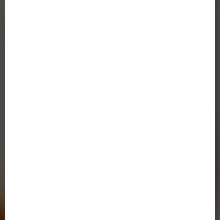
ساختمان شماره 2 : کرمانشاه ، خیابان شهید بهشتی ، سه راه باغ نی ، کوی
دانشگاه ، جنب دانشگاه آزاد اسلامی ( کلیک کنید )
پیوندها و لینک های مفید
وزارت علوم تحقیقات و فناوری
سازمان سنجش و آموزش کشور
(ایران داک)
پژوهشگاه علوم و فن آوری اطلاعات ایران
پورتال جذب اعضای هیئت علمی
دانشگاه رازی کرمانشاه
صندوق رفاه دانشجویان
خدمات الکترونیک نظامی ( پلیس+10 )
اتحادیه دانشگاه‌ها و مؤسسات آموزش عالی غیردولتی- غیرانتفاعی
سامانه خدمات آموزشی وزارت علوم
دفتر پاسخگویی به شکایات وزارت علوم،تحقيقات و فناوري
دسترسی سریع
تماس با ما