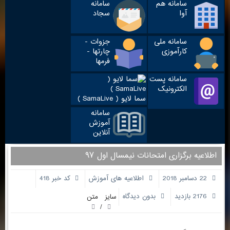
سامانه هم
سامانه
آوا
سجاد
سامانه ملی
جزوات -
کارآموزی
چارتها -
فرمها
سامانه پست
الکترونیک
سما لایو ( SamaLive )
سامانه
آموزش
آنلاین
اطلاعیه برگزاری امتحانات نیمسال اول ۹۷
22 دسامبر 2018
اطلاعیه های آموزش
کد خبر 418
2176 بازدید
بدون دیدگاه
سایز متن
/