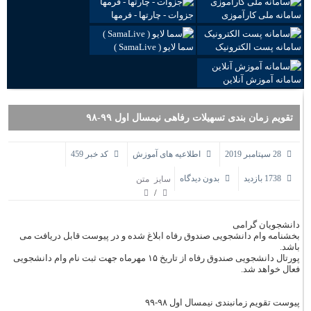
سامانه ملی کارآموزی
جزوات - چارتها - فرمها
سامانه پست الکترونیک
سما لایو ( SamaLive )
سامانه آموزش آنلاین
تقویم زمان بندی تسهیلات رفاهی نیمسال اول ۹۹-۹۸
28 سپتامبر 2019
اطلاعیه های آموزش
کد خبر 459
1738 بازدید
بدون دیدگاه
سایز متن
/
دانشجویان گرامی
بخشنامه وام دانشجویی صندوق رفاه ابلاغ شده و در پیوست قابل دریافت می
باشد.
پورتال دانشجویی صندوق رفاه از تاریخ ۱۵ مهرماه جهت ثبت نام وام دانشجویی
فعال خواهد شد.
پیوست تقویم زمانبندی نیمسال اول ۹۸-۹۹