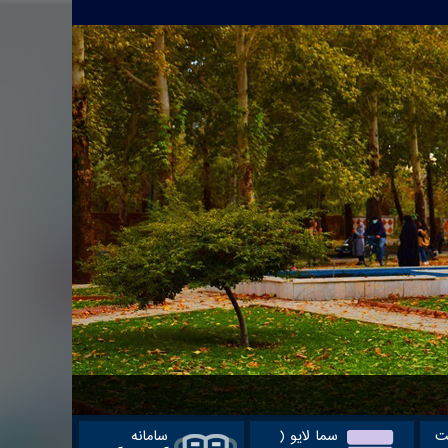
ت
سما لایو (
سامانه