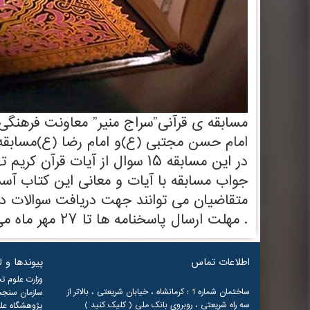
مسابقه ی قرآنی”سراج منیر” معاونت فرهنگ
امام حسن مجتبی (ع)و امام رضا (ع)مسابقه قر
در این مسابقه ۱۵ سوال از آیا
جواب مسابقه با آیات و معانی این کتاب آسما
. مهلت ارسال پاسخنامه ها تا ۲۷ مهر ماه می باشد .
اطلاعات تماس
پیوندها و 
وزارت علوم ت
ساختمان شماره 1 : کرمانشاه ، خیابان شریعتی ، بالاتر از
سازمان سنجش
سه راه شریعتی ، روبروی بانک ملی ( کلیک کنید )
پژوهشگاه علو