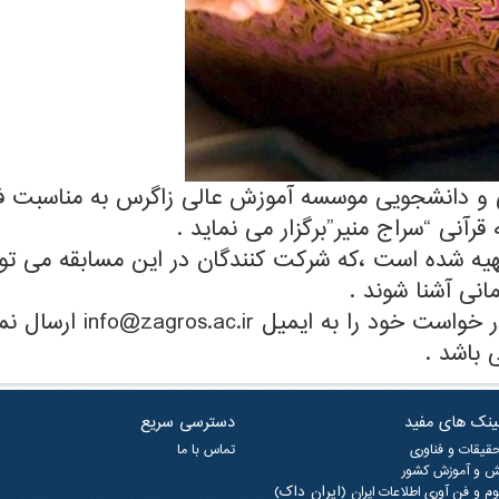
ی و دانشجویی موسسه آموزش عالی زاگرس به مناسبت ف
آنی “سراج منیر”برگزار می نماید .
ت قرآن کریم تهیه شده است ،که شرکت کنندگان در این مسابقه می 
نی آشنا شوند .
متقاضیان می توانند جهت 
لینک های مفید
دسترسی سریع
حقیقات و فناوری
تماس با ما
 و آموزش کشور
(ایران داک)
م و فن آوری اطلاعات ایران