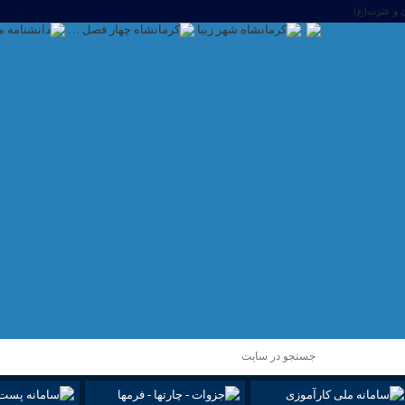
 و عترت(ع)