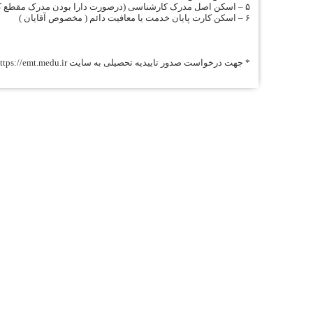
۵ – اسکن اصل مدرک کارشناسی (درصورت دارا بودن مدرک مقطع کارشناسی ناپیوسته اسکن اصل مدرک کاردانی نیز الزامی میباشد)
۶ – اسکن کارت پایان خدمت یا معافیت دائم ( مخصوص آقایان )
* جهت درخواست صدور تاییدیه تحصیلی به سایت
ttps://emt.medu.ir
اطلاعات تماس
ساختمان شماره 1 : کرمانشاه ، خیابان شریعتی ، بالاتر از سه راه شریعتی ، روبروی بانک ملی ( کلیک کنید )
تلفن: 37218030-083 | 64-37218063-083
فکس :37236489-083
ساختمان شماره 2 : کرمانشاه ، خیابان شهید بهشتی ، سه راه باغ نی ، کوی دانشگاه ، جنب دانشگاه آزاد اسلامی ( کلیک کنید )