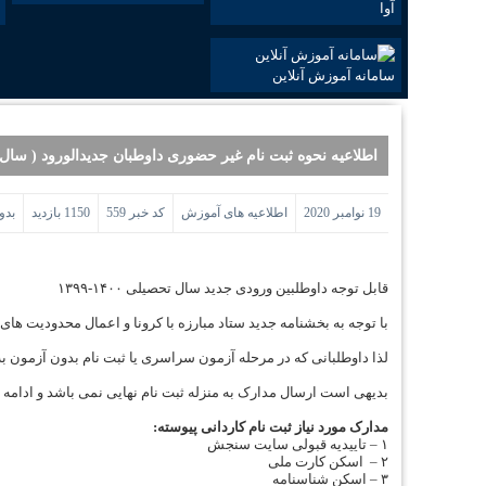
آوا
سامانه آموزش آنلاین
اطلاعیه نحوه ثبت نام غیر حضوری داوطبان جدیدالورود ( سال تحصیلی ۰
19 نوامبر 2020
اطلاعیه های آموزش
کد خبر 559
1150 بازدید
بدو
قابل توجه داوطلبین ورودی جدید سال تحصیلی ۱۴۰۰-۱۳۹۹
با توجه به بخشنامه جدید ستاد مبارزه با کرونا و اعمال محدودیت های جدید ، موسسه آموزش عالی 
لذا داوطلبانی که در مرحله آزمون سراسری یا ثبت نام بدون آزمون به عنوان داوطل
بدیهی است ارسال مدارک به منزله ثبت نام نهایی نمی باشد و ادامه
مدارک مورد نیاز ثبت نام کاردانی پیوسته:
۱ – تاییدیه قبولی سایت سنجش
۲ – اسکن کارت ملی
۳ – اسکن شناسنامه