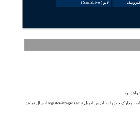
ترونیک
لایو ( SamaLive )
ل register@zagros.ac.ir ارسال نمایند.