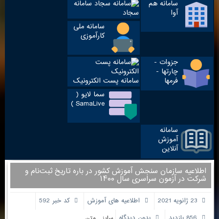
سامانه هم
سامانه
آوا
سجاد
سامانه ملی
کارآموزی
جزوات -
چارتها -
فرمها
سامانه پست الکترونیک
سما لایو (
SamaLive )
سامانه
آموزش
آنلاین
اطلاعیه‌ سازمان‌ سنجش‌ آموزش‌ کشور در باره‌ تاریخ‌ ثبت‌نام‌ و
شرکت در‌ آزمون‌ سراسری‌ سال ۱۴۰۰
23 ژانویه 2021
اطلاعیه های آموزش
کد خبر 592
856 بازدید
بدون دیدگاه
سایز متن