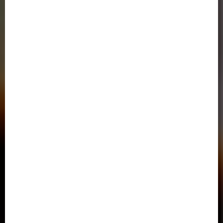
صندوق رفاه دانشجویان
خدمات الکترونیک نظامی ( پلیس+10 )
اتحادیه دانشگاه‌ها و مؤسسات آموزش عالی غیردولتی- غیرانتفاعی
سامانه خدمات آموزشی وزارت علوم
دفتر پاسخگویی به شکایات وزارت علوم،تحقيقات و فناوري
دسترسی سریع
تماس با ما
آدرس در گوگل مپ