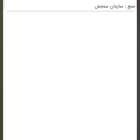
منبع : سازمان سنجش
اطلاعات تماس
ساختمان شماره 1 : کرمانشاه ، خیابان شریعتی ، بالاتر از سه راه شریعتی ، روبروی
بانک ملی ( کلیک کنید )
تلفن: 37218030-083 | 64-37218063-083
فکس :37236489-083
ساختمان شماره 2 : کرمانشاه ، خیابان شهید بهشتی ، سه راه باغ نی ، کوی
دانشگاه ، جنب دانشگاه آزاد اسلامی ( کلیک کنید )
پیوندها و لینک های مفید
وزارت علوم تحقیقات و فناوری
سازمان سنجش و آموزش کشور
(ایران داک)
پژوهشگاه علوم و فن آوری اطلاعات ایران
پورتال جذب اعضای هیئت علمی
دانشگاه رازی کرمانشاه