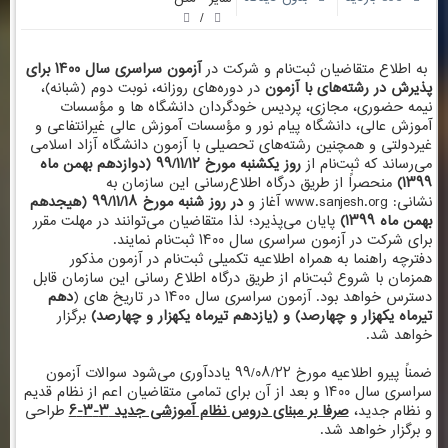
/
به ‌اطلاع‌ متقاضیان‌ ثبت‌نام‌ و شرکت‌ در
آزمون‌ سراسری‌ سال ۱۴۰۰ برای‌
پذیرش در رشته‌های با آزمو
ن
در دوره‌های‌ روزانه، نوبت دوم (شبانه‌)،
نیمه حضوری، مجازی، پردیس خودگردان دانشگاه ها و مؤسسات‌
آموزش‌ عالی‌، دانشگاه‌ پیام‌ نور و مؤسسات‌ آموزش‌ عالی‌ غیرانتفاعی‌ و
غیردولتی‌ و همچنین رشته‌های تحصیلی با آزمون دانشگاه آزاد اسلامی
می‌رساند که ثبت‌نام از
روز یکشنبه مورخ ۹۹/۱۱/۱۲ (دوازدهم بهمن ماه‌
۱۳۹۹)
منحصراً از طریق درگاه اطلاع‌رسانی این سازمان به
نشانی:
www.sanjesh.org
آغاز و
در روز شنبه مورخ ۹۹/۱۱/۱۸ (هیجدهم
بهمن ماه‌ ۱۳۹۹)
پایان می‌پذیرد؛ لذا متقاضیان می‌توانند در مهلت مقرر
برای شرکت در آزمون سراسری سال ۱۴۰۰ ثبت‌نام نمایند.
دفترچه راهنما به همراه اطلاعیه تکمیلی ثبت‌نام در آزمون مذکور
همزمان با شروع ثبت‌نام از طریق درگاه اطلاع رسانی این سازمان قابل
دسترس خواهد بود. آزمون سراسری سال ۱۴۰۰ در تاریخ های (
دهم
تیرماه یکهزار و چهارصد) و (یازدهم تیرماه یکهزار و چهارصد
)
برگزار
خواهد شد.
ضمناً پیرو
اطلاعیه
مورخ ۹۹/۰۸/۲۲ یاددآوری می‌شود سوالات آزمون
سراسری سال ۱۴۰۰ و بعد از آن برای تمامی متقاضیان اعم از نظام قدیم
و نظام جدید،
صرفا بر مبنای دروس نظام آموزشی جدید ۳-۳-۶
طراحی
و برگزار خواهد شد.