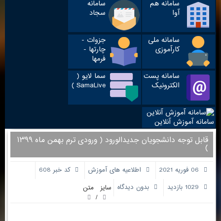
سامانه هم
سامانه
آوا
سجاد
سامانه ملی
جزوات -
کارآموزی
چارتها -
فرمها
سامانه پست
سما لایو (
الکترونیک
SamaLive )
سامانه آموزش آنلاین
قابل توجه دانشجویان جدیدالورود ( ورودی ترم بهمن ماه ۱۳۹۹
)
06 فوریه 2021
اطلاعیه های آموزش
کد خبر 608
1029 بازدید
بدون دیدگاه
سایز متن
/