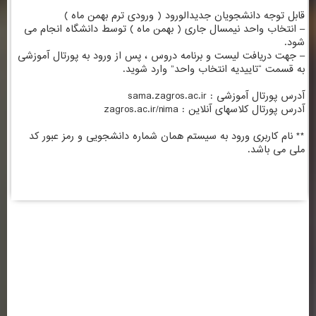
قابل توجه دانشجویان جدیدالورود ( ورودی ترم بهمن ماه )
– انتخاب واحد نیمسال جاری ( بهمن ماه ) توسط دانشگاه انجام می
شود.
– جهت دریافت لیست و برنامه دروس ، پس از ورود به پورتال آموزشی
به قسمت “تاییدیه انتخاب واحد” وارد شوید.
آدرس پورتال آموزشی : sama.zagros.ac.ir
آدرس پورتال کلاسهای آنلاین : zagros.ac.ir/nima
** نام کاربری ورود به سیستم همان شماره دانشجویی و رمز عبور کد
ملی می باشد.
اطلاعات تماس
ساختمان شماره 1 : کرمانشاه ، خیابان شریعتی ، بالاتر از سه راه شریعتی ، روبروی
بانک ملی ( کلیک کنید )
تلفن: 37218030-083 | 64-37218063-083
فکس :37236489-083