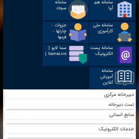
سامانه هم
سامانه
آوا
سجاد
سامانه ملی
جزوات -
کارآموزی
چارتها -
فرمها
سامانه پست
سما لایو (
الکترونیک
SamaLive )
سامانه
آموزش
آنلاین
دبیرخانه مرکزی
تست دبیرخانه
منابع انسانی
خدمات الکترونیک