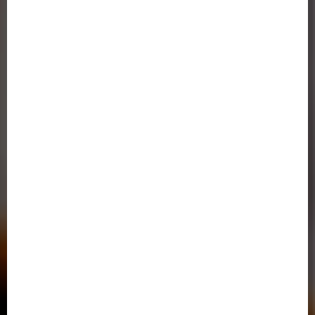
پیوندها و لینک های مفید
وزارت علوم تحقیقات و فناوری
سازمان سنجش و آموزش کشور
(ایران داک)
پژوهشگاه علوم و فن آوری اطلاعات ایران
پورتال جذب اعضای هیئت علمی
دانشگاه رازی کرمانشاه
صندوق رفاه دانشجویان
خدمات الکترونیک نظامی ( پلیس+10 )
اتحادیه دانشگاه‌ها و مؤسسات آموزش عالی غیردولتی- غیرانتفاعی
سامانه خدمات آموزشی وزارت علوم
دفتر پاسخگویی به شکایات وزارت علوم،تحقيقات و فناوري
دسترسی سریع
تماس با ما
آدرس در گوگل مپ