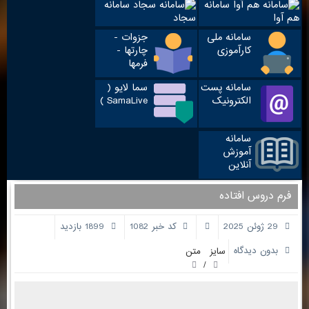
سامانه
سامانه
هم آوا
سجاد
سامانه ملی
جزوات -
کارآموزی
چارتها -
فرمها
سامانه پست
سما لایو (
الکترونیک
SamaLive )
سامانه
آموزش
آنلاین
فرم دروس افتاده
29 ژوئن 2025
کد خبر 1082
1899 بازدید
بدون دیدگاه
سایز متن
/