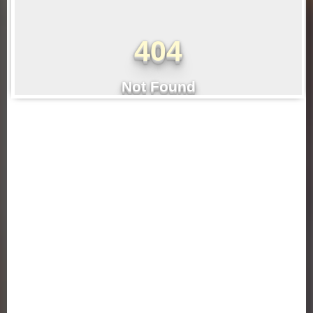
اطلاعات تماس
ساختمان شماره 1 : کرمانشاه ، خیابان شریعتی ، بالاتر از سه راه شریعتی ، روبروی
بانک ملی ( کلیک کنید )
تلفن: 37218030-083 | 64-37218063-083
فکس :37236489-083
ساختمان شماره 2 : کرمانشاه ، خیابان شهید بهشتی ، سه راه باغ نی ، کوی
دانشگاه ، جنب دانشگاه آزاد اسلامی ( کلیک کنید )