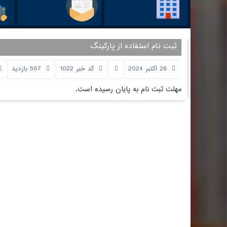
ثبت نام استفاده از پارکینگ
28 اکتبر 2024
کد خبر 1022
567 بازدید
مهلت ثبت نام به پایان رسیده است.
اطلاعات تماس
پیوندها و 
وزارت علوم ت
ساختمان شماره 1 : کرمانشاه ، خیابان شریعتی ، بالاتر از
سازمان سنجش
سه راه شریعتی ، روبروی بانک ملی ( کلیک کنید )
پژوهشگاه علو
تلفن: 37218030-083 | 64-37218063-083
پورتال جذب 
فکس :37236489-083
دانشگاه رازی 
صندوق رفاه د
ساختمان شماره 2 : کرمانشاه ، خیابان شهید بهشتی ،
خدمات الکترون
سه راه باغ نی ، کوی دانشگاه ، جنب دانشگاه آزاد
اتحادیه دانش
اسلامی ( کلیک کنید )
غیرانتفاعی
سامانه خدمات