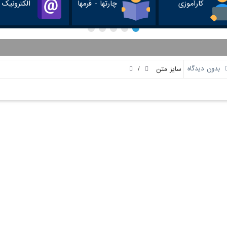
کارآموزی
چارتها - فرمها
الکترونیک
/
بدون دیدگاه
سایز متن
لینک های مفید
دسترسی سریع
حقیقات و فناوری
تماس با ما
 و آموزش کشور
(ایران داک)
م و فن آوری اطلاعات ایران
اعضای هیئت علمی
کرمانشاه
انشجویان
یک نظامی ( پلیس+10 )
گاه‌ها و مؤسسات آموزش عالی غیردولتی-
 آموزشی وزارت علوم