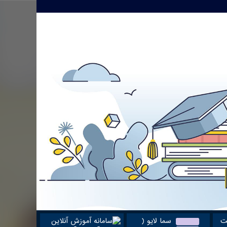
ت
سما لایو (