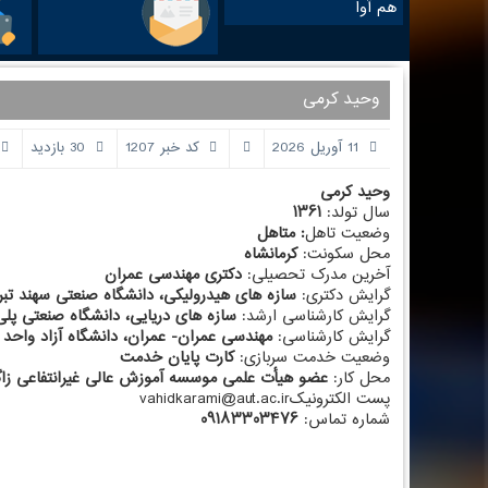
هم آوا
وحید کرمی
11 آوریل 2026
کد خبر 1207
30 بازدید
وحید ک
سال تولد:
۱۳۶۱
وضعیت تاهل
: م
محل سکونت:
کرمانشاه
آخرین مدرک تحصیلی:
دکتری مهندسی عمران
گرایش دکتری:
سازه های هیدرولیکی، دانشگاه صنعتی سهند تبری
گرایش کارشناسی ارشد:
سازه های دریایی، دانشگاه صنعتی پلی
گرایش کارشناسی:
مهندسی عمران- عمران، دانشگاه آزاد واحد ک
وضعیت خدمت سربازی:
کارت پایان خدمت
محل کار:
عضو هیأت علمی موسسه آموزش عالی غیرانتفاعی زاگ
پست الکترونیکvahidkarami@aut.ac.ir
شماره تماس:
۰۹۱۸۳۳۰۳۴۷۶