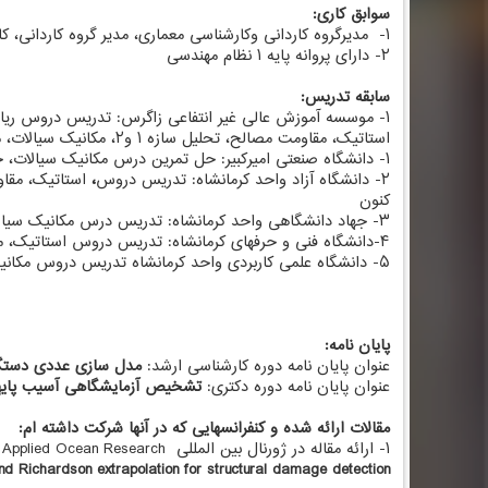
سوابق کاری:
۱- مدیرگروه کاردانی وکارشناسی معماری، مدیر گروه کاردانی، کارشانسی و کارشناسی ارشد عمران- سازه موسسه آموزش عالی غیر انتفاعی زاگرس کرمانشاه از مهرماه سال ۱۳۹۳ تا کنون
۲- دارای پروانه پایه ۱ نظام مهندسی
سابقه تدریس:
استاتیک، مقاومت مصالح، تحلیل سازه ۱ و۲، مکانیک سیالات، مکانیک خاک، هیدرولیک، معادلات دیفرانسیل، کارآموزی، پروژه فولاد و پروژه بتن ( گروه مهندسی عمران از مهرماه سال ۹۱ تا کنون)
۱- دانشگاه صنعتی امیرکبیر: حل تمرین درس مکانیک سیالات، حل تمرین درس ریاضیات مهندسی پیشرفته ( سال ۱۳۸۸ )
۲- دانشگاه آزاد واحد کرمانشاه: تدریس دروس
،
کنون
۳- جهاد دانشگاهی واحد کرمانشاه: تدریس درس مکانیک سیالات، بناهای آبی، تحلیل سازه سال۱۳۹۰
۴-دانشگاه فنی و حرفه­ای کرمانشاه: تدریس دروس استاتیک، مقاومت مصالح، تحلیل سازه سال ۱۳۹۰
۵- دانشگاه علمی کاربردی واحد کرمانشاه تدریس دروس مکانیک خاک و تحلیل سازه سال ۱۳۹۱
پایان نامه:
عنوان پایان نامه دوره کارشناسی ارشد:
مدل سازی عددی دستگاه
عنوان پایان نامه دوره دکتری:
تشخیص آزمایشگاهی آسیب پایه­ه
مقالات ارائه شده و کنفرانسهایی که در آنها شرکت داشته ام:
۱- ارائه مقاله در ژورنال بین المللی Applied Ocean Research با عنوان:
nd Richardson extrapolation for structural damage detection