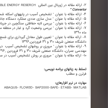
۲- ارائه مقاله در ژورنال بین المللی INTERNATIONAL JOURNAL OF ADVANCED RENEWABLE ENERGY RESERCHبا عنوان
Convertor ”
۴- ارائه مقاله با عنوان ” تشخیص آسیب در پایه­های اسکله شمع و عرشه با استفاده از روش تابع چگالی انرژی سیگنال ” در مجله علمی پژوهشی عمران-شریف.
۵- ارائه مقاله با عنوان ” مدل سازی عددی عملکرد دستگاه جاذب انرژی از امواج دریا” در نهمین کنفرانس بین المللی مهندسی عمران، دانشگاه صنعتی اصفهان،۱۹-۲۱ اردیبهشت ماه۱۳۹۱
۶- ارائه مقاله با عنوان ” بررسی لایه حفاظتی سنگچین در جریان­های خروجی از حوضچه آرامش در کف کنی رودخانه­های آبرفتی” در اولین کنفرانس ملی توسعه و عمران، زیباکنار، اسفند ۱۳۹۰
۷- ارائه مقاله با عنوان ” بررسی وضعیت گرد و غبار در منطقه م
ماه ۱۳۹۰
۸- ارائه مقاله با عنوان ” تعیین طول معادل گیرداری برای
دانشگاه صنعتی شریف ۳۰ و ۳۱ فروردین۱۳۹۶٫
۹- ارائه مقاله با عنوان ” مروری بر روش­های تشخیص آسیب 
مهندسی عمران، دانشگاه صنعتی شریف ۳۰ و ۳۱ فروردین ۱۳۹۶٫
۱۰- ارائه مقاله با عنوان ” مروری بر روش تشخیص آسیب در سازه بر پایه روش تبدیل موجک” در یازدهمین کنگره بین المللی مهندسی عمران، دانشکده مهندسی عمران، دانشگاه تهران اردیبهشت ۱۳۹۷٫
تسلط به زبانهای برنامه نویسی:
فرترن و مطلب
مهارت در نرم افزارهای:
ABAQUS- FLOW3D- SAP2000-SAFE- ETABS- MATLAB
اطلاعات تماس
پیوندها و 