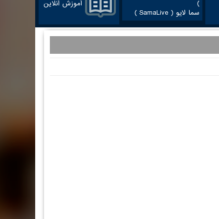
آموزش آنلاین
سما لایو ( SamaLive )