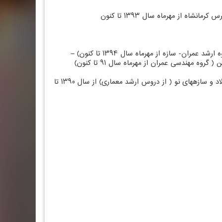
۱- موسسه آموزش عالی غیر انتفاعی زاگرس: تدریس دروس ریاضیات مهندسی پیشرفته، سمینارکارشناسی ارشد و سازه­های بتنی پیشرفته ( گروه ارشد عمران- سازه از مهرماه سال ۱۳۹۴ تا کنون) –
استاتیک، مقاومت مصالح، تحلیل سازه۱ و ۲، مکانیک خاک، مکانیک سیالات، پروژه بتن و فولاد و سازه­های نو ( از دروس ارشد معماری) از سال ۱۳۹۰ تا