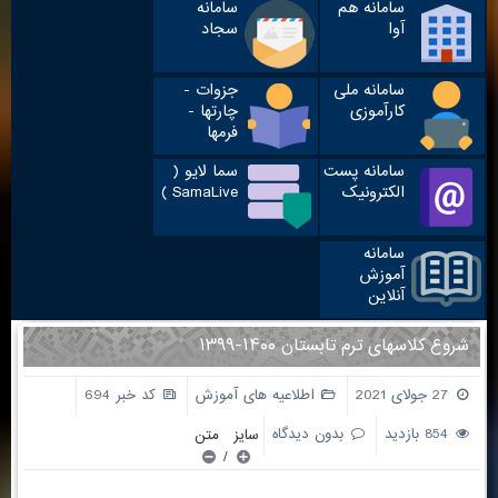
سامانه هم
سامانه
آوا
سجاد
سامانه ملی
جزوات -
کارآموزی
چارتها -
فرمها
سامانه پست
سما لایو (
الکترونیک
SamaLive )
سامانه
آموزش
آنلاین
شروع کلاسهای ترم تابستان ۱۴۰۰-۱۳۹۹
27 جولای 2021
اطلاعیه های آموزش
کد خبر 694
854 بازدید
بدون دیدگاه
سایز متن
/