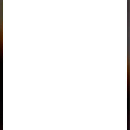
اتحادیه دانشگاه‌ها و مؤسسات آموزش عالی غیردولتی- غیرانتفاعی
سامانه خدمات آموزشی وزارت علوم
دفتر پاسخگویی به شکایات وزارت علوم،تحقيقات و فناوري
دسترسی سریع
تماس با ما
آدرس در گوگل مپ