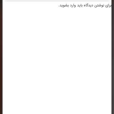
برای نوشتن دیدگاه باید
وارد بشوید
.
اطلاعات تماس
ساختمان شماره 1 : کرمانشاه ، خیابان شریعتی ، بالاتر از سه راه شریعتی ، روبروی
بانک ملی ( کلیک کنید )
تلفن: 37218030-083 | 64-37218063-083
فکس :37236489-083
ساختمان شماره 2 : کرمانشاه ، خیابان شهید بهشتی ، سه راه باغ نی ، کوی
دانشگاه ، جنب دانشگاه آزاد اسلامی ( کلیک کنید )
پیوندها و لینک های مفید
وزارت علوم تحقیقات و فناوری
سازمان سنجش و آموزش کشور
(ایران داک)
پژوهشگاه علوم و فن آوری اطلاعات ایران
پورتال جذب اعضای هیئت علمی