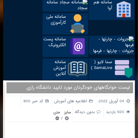
سامانه هم
سامانه
آوا
سجاد
سامانه ملی
کارآموزی
سامانه پست
الکترونیک
جزوات - چارتها - فرمها
سما لایو (
سامانه
SamaLive )
آموزش
آنلاین
لیست خوابگاههای خودگردان مورد تایید دانشگاه رازی
04 آوریل 2022
اطلاعیه های آموزش
کد خبر 800
920 بازدید
بدون دیدگاه
سایز متن
/