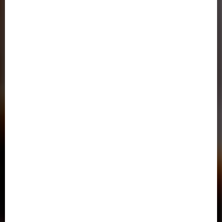
دانشگاه رازی کرمانشاه
صندوق رفاه دانشجویان
خدمات الکترونیک نظامی ( پلیس+10 )
اتحادیه دانشگاه‌ها و مؤسسات آموزش عالی غیردولتی- غیرانتفاعی
سامانه خدمات آموزشی وزارت علوم
دفتر پاسخگویی به شکایات وزارت علوم،تحقيقات و فناوري
دسترسی سریع
تماس با ما
آدرس در گوگل مپ