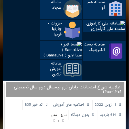
سامانه هم
سامانه
آوا
سجاد
جزوات -
سامانه ملی کارآموزی
چارتها -
فرمها
سامانه پست
الکترونیک
سما لایو ( SamaLive )
سامانه
آموزش
آنلاین
اطلاعیه شروع امتحانات پایان ترم نیمسال دوم سال تحصیلی
۱۴۰۱-۱۴۰۰
11 ژوئن 2022
اطلاعیه های آموزش
کد خبر 805
614 بازدید
بدون دیدگاه
سایز متن
/