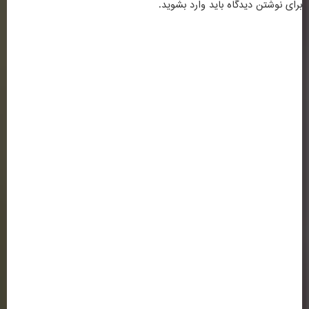
برای نوشتن دیدگاه باید
وارد بشوید
.
اطلاعات تماس
ساختمان شماره 1 : کرمانشاه ، خیابان شریعتی ، بالاتر از سه راه شریعتی ، روبروی
بانک ملی ( کلیک کنید )
تلفن: 37218030-083 | 64-37218063-083
فکس :37236489-083
ساختمان شماره 2 : کرمانشاه ، خیابان شهید بهشتی ، سه راه باغ نی ، کوی
دانشگاه ، جنب دانشگاه آزاد اسلامی ( کلیک کنید )
پیوندها و لینک های مفید
وزارت علوم تحقیقات و فناوری
سازمان سنجش و آموزش کشور
(ایران داک)
پژوهشگاه علوم و فن آوری اطلاعات ایران
پورتال جذب اعضای هیئت علمی
دانشگاه رازی کرمانشاه