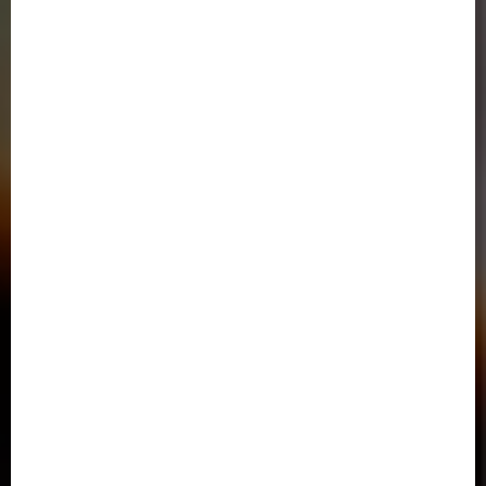
صندوق رفاه دانشجویان
خدمات الکترونیک نظامی ( پلیس+10 )
اتحادیه دانشگاه‌ها و مؤسسات آموزش عالی غیردولتی- غیرانتفاعی
سامانه خدمات آموزشی وزارت علوم
دفتر پاسخگویی به شکایات وزارت علوم،تحقيقات و فناوري
دسترسی سریع
تماس با ما
آدرس در گوگل مپ