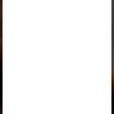
خدمات الکترونیک نظامی ( پلیس+10 )
اتحادیه دانشگاه‌ها و مؤسسات آموزش عالی غیردولتی- غیرانتفاعی
سامانه خدمات آموزشی وزارت علوم
دفتر پاسخگویی به شکایات وزارت علوم،تحقيقات و فناوري
دسترسی سریع
تماس با ما
آدرس در گوگل مپ