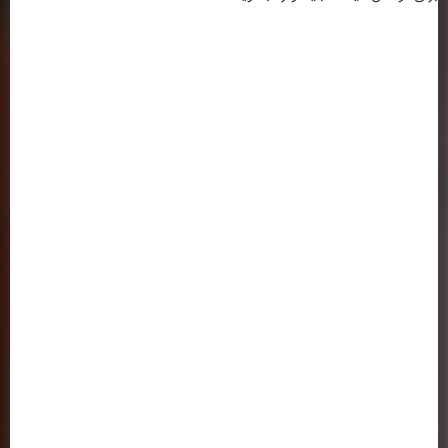
اطلاعات تماس
ساختمان شماره 1 : کرمانشاه ، خیابان شریعتی ، بالاتر از سه راه شریعتی ، روبروی
بانک ملی ( کلیک کنید )
تلفن: 37218030-083 | 64-37218063-083
فکس :37236489-083
ساختمان شماره 2 : کرمانشاه ، خیابان شهید بهشتی ، سه راه باغ نی ، کوی
دانشگاه ، جنب دانشگاه آزاد اسلامی ( کلیک کنید )
پیوندها و لینک های مفید
وزارت علوم تحقیقات و فناوری
سازمان سنجش و آموزش کشور
(ایران داک)
پژوهشگاه علوم و فن آوری اطلاعات ایران
پورتال جذب اعضای هیئت علمی
دانشگاه رازی کرمانشاه
صندوق رفاه دانشجویان