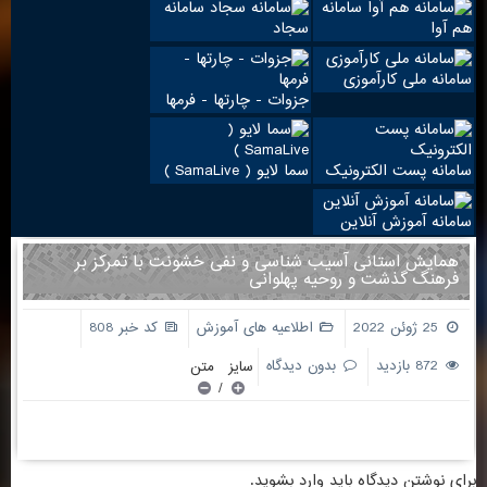
سامانه
سامانه
هم آوا
سجاد
سامانه ملی کارآموزی
جزوات - چارتها - فرمها
سامانه پست الکترونیک
سما لایو ( SamaLive )
سامانه آموزش آنلاین
همایش استانی آسیب شناسی و نفی خشونت با تمرکز بر
فرهنگ گذشت و روحیه پهلوانی
25 ژوئن 2022
اطلاعیه های آموزش
کد خبر 808
872 بازدید
بدون دیدگاه
سایز متن
/
برای نوشتن دیدگاه باید
وارد بشوید
.