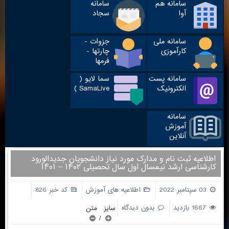
سامانه هم
سامانه
آوا
سجاد
سامانه ملی
جزوات -
کارآموزی
چارتها -
فرمها
سامانه پست
سما لایو (
الکترونیک
SamaLive )
سامانه
آموزش
آنلاین
اطلاعیه ثبت نام و مدارک مورد نیاز دانشجویان جدیدالورود
کارشناسی ارشد نیمسال اول سال تحصیلی ۱۴۰۲ – ۱۴۰۱
03 سپتامبر 2022
اطلاعیه های آموزش
کد خبر 826
1667 بازدید
بدون دیدگاه
سایز متن
/