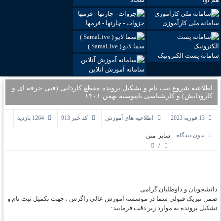
سامانه ملی کارآموزی
جزوات - چارتها - فرمها
سما لایو ( SamaLive )
سامانه پست الکترونیک
سامانه آموزش آنلاین
اطلاعیه شروع ثبت نام و تشکیل پرونده مقطع کاردانی (فنی حرفه ای و
کارودانش) و کارشناسی ناپیوسته بهمن ۱۴۰۱
13 فوریه 2023
اطلاعیه های آموزش
کد خبر 913
1264 بازدید
بدون دیدگاه
سایز متن
/
دانشجویان و داوطلبان گرامی
ضمن تبریک قبولی شما در موسسه آموزش عالی زاگرس ، جهت تکمیل ثبت نام و
تشکیل پرونده به موارد زیر دقت فرمایید: