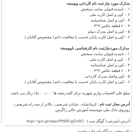
مدارک مورد نیاز ثبت نام کاردانی پیوسته:
۱ – تاییدیه قبولی سایت سنجش
۲ – کپی و اصل کارت ملی
۳ – کپی و اصل شناسنامه
۴ – ۶ قطعه عکس ۴*۳
۵ – کپی و اصل مدرک دیپلم
۶ – کپی و اصل کارت پایان خدمت یا معافیت دائم ( مخصوص آقایان )
مدارک موردنیازثبت نام کارشناسی ناپیوسته:
۱ – تاییدیه قبولی سایت سنجش
۲ – کپی و اصل کارت ملی
۳ – کپی و اصل شناسنامه
۴ – ۶ قطعه عکس ۴*۳
۵ – کپی واصل مدرک کاردانی
۶ – کپی و اصل کارت پایان خدمت یا معافیت دائم ( مخصوص آقایان )
مبلغ علی الحساب واریز شهریه برای کلیه رشته ها ۱۵٫۰۰۰٫۰۰۰ ریال می باشد.
آدرس محل ثبت نام :
کرمانشاه ، خیابان شریعتی ، بالاتر از سه راه شریعتی ،
روبروی بانک ملی موسسه آموزش عالی زاگرس
آدرس اینترنتی ( گوگل مپ ) :
https://goo.gl/maps/P9S6Fcgf2xM2
برای نوشتن دیدگاه باید
وارد بشوید
.