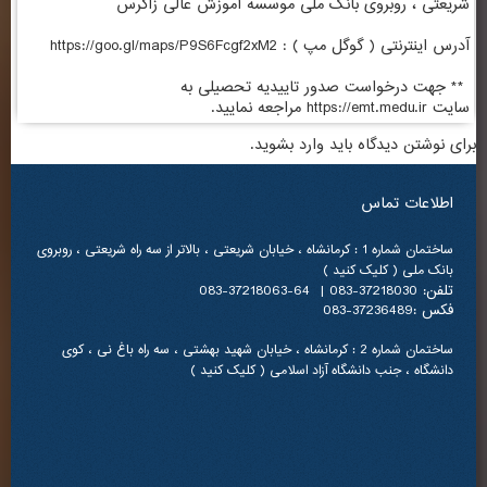
شریعتی ، روبروی بانک ملی موسسه آموزش عالی زاگرس
آدرس اینترنتی ( گوگل مپ ) :
https://goo.gl/maps/P9S6Fcgf2xM2
** جهت درخواست صدور تاییدیه تحصیلی به
سایت
https://emt.medu.ir
مراجعه نمایید.
برای نوشتن دیدگاه باید
وارد بشوید
.
اطلاعات تماس
ساختمان شماره 1 : کرمانشاه ، خیابان شریعتی ، بالاتر از سه راه شریعتی ، روبروی
بانک ملی ( کلیک کنید )
تلفن: 37218030-083 | 64-37218063-083
فکس :37236489-083
ساختمان شماره 2 : کرمانشاه ، خیابان شهید بهشتی ، سه راه باغ نی ، کوی
دانشگاه ، جنب دانشگاه آزاد اسلامی ( کلیک کنید )