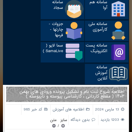
سامانه هم
سامانه
آوا
سجاد
سامانه ملی
جزوات -
کارآموزی
چارتها -
فرمها
سامانه پست
سما لایو (
الکترونیک
SamaLive )
سامانه
آموزش
آنلاین
اطلاعیه شروع ثبت نام و تشکیل پرونده ورودی های بهمن
۱۴۰۲ ( مقطع کاردانی ، کارشناسی پیوسته و ناپیوسته )
13 مارس 2024
اطلاعیه های آموزش
کد خبر 985
1203 بازدید
بدون دیدگاه
سایز متن
/