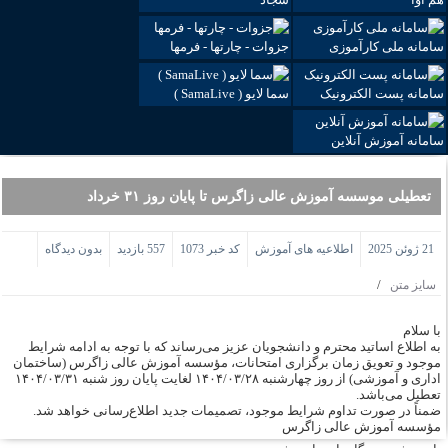
سامانه ملی کارآموزی
جزوات - چارتها - فرمها
سامانه پست الکترونیک
سما لایو ( SamaLive )
سامانه آموزش آنلاین
تعطیلی موسسه آموزش عالی زاگرس تا پایان روز ۳۱ خرداد
21 ژوئن 2025
اطلاعیه های آموزش
کد خبر 1073
557 بازدید
بدون دیدگاه
/
سایز متن
با سلام
به اطلاع اساتید محترم و دانشجویان عزیز می‌رساند که با توجه به ادامه شرایط
موجود و تعویق زمان برگزاری امتحانات، مؤسسه آموزش عالی زاگرس (ساختمان
اداری و آموزشی) از روز چهارشنبه ۱۴۰۴/۰۳/۲۸ لغایت پایان روز شنبه ۱۴۰۴/۰۳/۳۱
تعطیل می‌باشد.
ضمناً در صورت تداوم شرایط موجود، تصمیمات جدید اطلا‌ع‌رسانی خواهد شد.
مؤسسه آموزش عالی زاگرس