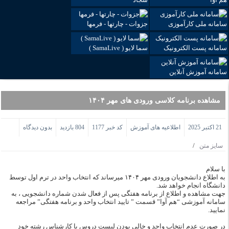
سامانه ملی کارآموزی
جزوات - چارتها - فرمها
سامانه پست الکترونیک
سما لایو ( SamaLive )
سامانه آموزش آنلاین
مشاهده برنامه کلاسی ورودی های مهر ۱۴۰۴
21 اکتبر 2025
اطلاعیه های آموزش
کد خبر 1177
804 بازدید
بدون دیدگاه
/
سایز متن
با سلام
به اطلاع دانشجویان ورودی مهر ۱۴۰۴ میرساند که انتخاب واحد در ترم اول توسط
دانشگاه انجام خواهد شد.
جهت مشاهده و اطلاع از برنامه هفتگی پس از فعال شدن شماره دانشجویی ، به
سامانه آموزشی “هم آوا” قسمت ” تایید انتخاب واحد و برنامه هفتگی” مراجعه
نمایید.
در صورت عدم انتخاب واحد و خالی بودن لیست دروس با کارشناس رشته خود